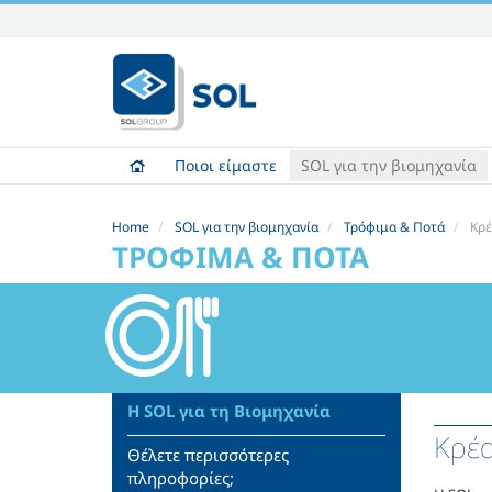
Skip
to
content.
|
Skip
to
Ποιοι είμαστε
SOL για την βιομηχανία
navigation
Home
SOL για την βιομηχανία
Τρόφιμα & Ποτά
Κρέ
ΤΡΌΦΙΜΑ & ΠΟΤΆ
Η SOL για τη Βιομηχανία
Κρέα
Θέλετε περισσότερες
πληροφορίες;