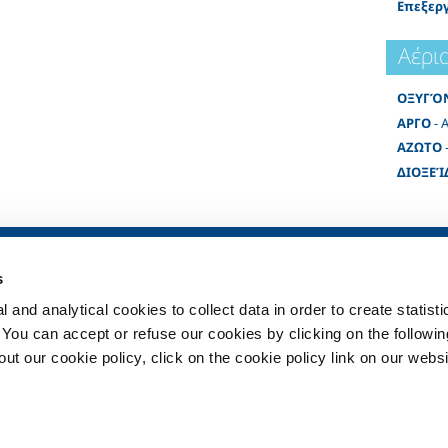
Επεξερ
Αέρι
ΟΞΥΓΌ
ΑΡΓΟ
- 
ΑΖΩΤΟ
ΔΙΟΞΕΊ
ηχανία
SOL για τη Φροντίδα Υγείας
Προϊόντα και
s
Συνοπτική Εικόνα
Προϊόντα και ο
για τη βιομηχα
 and analytical cookies to collect data in order to create statist
λου
Συστήματα διανομής
ιατροτεχνολογικών προϊόντων
Προϊόντα και υ
. You can accept or refuse our cookies by clicking on the following
κευή
φροντίδα της υ
Υπηρεσίες
t our cookie policy, click on the cookie policy link on our websi
κο
Αέρια
ιο
βάλλον
αρμογών