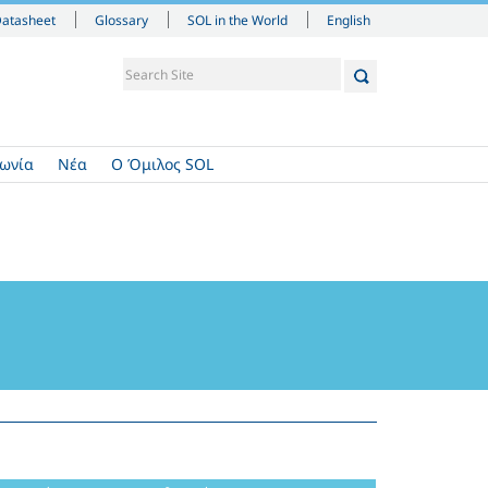
English
Datasheet
Glossary
SOL in the World
νωνία
Νέα
Ο Όμιλος SOL