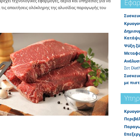
Εφαρ
ρέχει τεχνολογικές εφαρμογές, αέρια και υπηρεσίες για να
 τις απαιτήσεις ολόκληρης της αλυσίδας παραγωγής του
Συσκευ
Κρυογο
Δημιουρ
Κατάψυ
Ψύξη ζύ
Μεταφο
Ανάλυσ
Σετ Diat
Συσκευέ
με πισ
Υπηρ
Κρυογο
Περιβά
Παραγω
Επεξερ