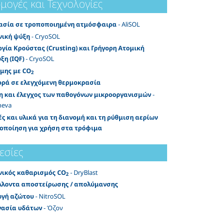
μογές και Τεχνολογίες
ασία σε τροποποιημένη ατμόσφαιρα
- AliSOL
νική ψύξη
- CryoSOL
γία Κρούστας (Crusting) και Γρήγορη Ατομική
ξη (IQF)
- CryoSOL
μης με CO
2
ρά σε ελεγχόμενη θερμοκρασία
η και έλεγχος των παθογόνων μικροοργανισμών
-
heva
ς και υλικά για τη διανομή και τη ρύθμιση αερίων
τοποίηση για χρήση στα τρόφιμα
εσίες
νικός καθαρισμός CO
- DryBlast
2
λλοντα αποστείρωσης / απολύμανσης
γή αζώτου
- NitroSOL
γασία υδάτων
- Όζον