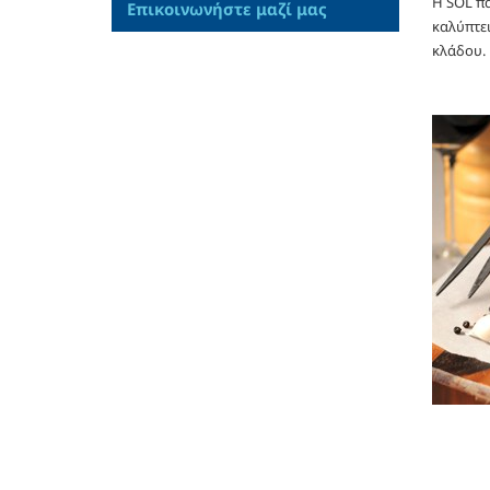
Η SOL πα
Επικοινωνήστε μαζί μας
καλύπτει
κλάδου.