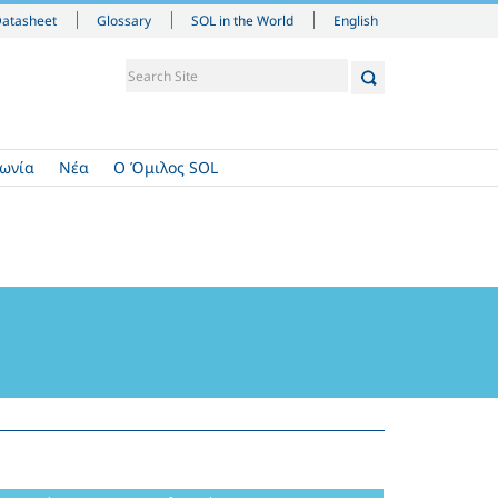
English
Datasheet
Glossary
SOL in the World
νωνία
Νέα
Ο Όμιλος SOL