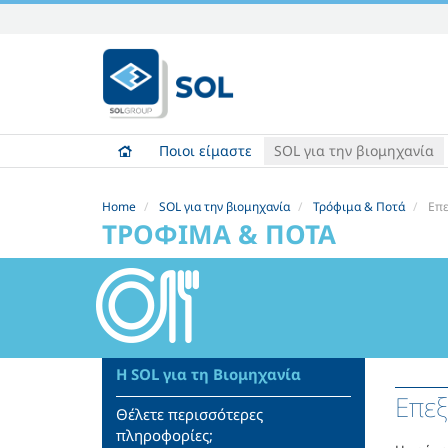
Skip
to
content.
|
Skip
to
Ποιοι είμαστε
SOL για την βιομηχανία
navigation
Home
SOL για την βιομηχανία
Τρόφιμα & Ποτά
Επε
ΤΡΌΦΙΜΑ & ΠΟΤΆ
Η SOL για τη Βιομηχανία
Επεξ
Θέλετε περισσότερες
πληροφορίες;