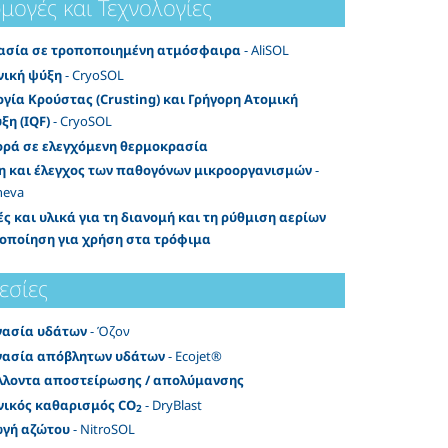
μογές και Τεχνολογίες
ασία σε τροποποιημένη ατμόσφαιρα
- AliSOL
νική ψύξη
- CryoSOL
γία Κρούστας (Crusting) και Γρήγορη Ατομική
ξη (IQF)
- CryoSOL
ρά σε ελεγχόμενη θερμοκρασία
η και έλεγχος των παθογόνων μικροοργανισμών
-
heva
ς και υλικά για τη διανομή και τη ρύθμιση αερίων
τοποίηση για χρήση στα τρόφιμα
εσίες
γασία υδάτων
- Όζον
γασία απόβλητων υδάτων
- Ecojet®
λλοντα αποστείρωσης / απολύμανσης
νικός καθαρισμός CO
- DryBlast
2
γή αζώτου
- NitroSOL