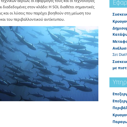
Εφαρ
τεχνικών αερίων, οι εφαρμογές τους και οι τεχνολογίες
αι διαδεδομένες στον κλάδο: Η SOL διαθέτει σημαντικές
ς και οι λύσεις που παρέχει βοηθούν στη μείωση του
Συσκευ
και του περιβαλλοντικού αντίκτυπου.
Κρυογο
Δημιουρ
Κατάψυ
Μεταφο
Ανάλυσ
Σετ Diat
Συσκευέ
με πισ
Υπηρ
Επεξερ
Επεξερ
Περιβά
Κρυογο
Παραγω