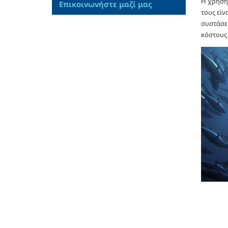
Η χρήση 
Επικοινωνήστε μαζί μας
τους είν
συστάσει
κόστους 