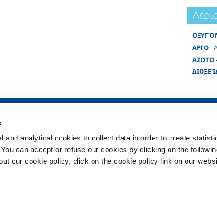
Αέρι
ΟΞΥΓΌ
ΑΡΓΟ
- 
ΑΖΩΤΟ
ΔΙΟΞΕΊ
ηχανία
SOL για τη Φροντίδα Υγείας
Προϊόντα και
s
Συνοπτική Εικόνα
Προϊόντα και ο
για τη βιομηχα
 and analytical cookies to collect data in order to create statist
λου
Συστήματα διανομής
ιατροτεχνολογικών προϊόντων
Προϊόντα και υ
. You can accept or refuse our cookies by clicking on the following
κευή
φροντίδα της υ
Υπηρεσίες
t our cookie policy, click on the cookie policy link on our websi
κο
Αέρια
ιο
βάλλον
αρμογών