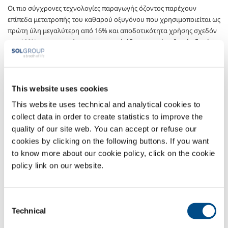
Οι πιο σύγχρονες τεχνολογίες παραγωγής όζοντος παρέχουν
επίπεδα μετατροπής του καθαρού οξυγόνου που χρησιμοποιείται ως
πρώτη ύλη μεγαλύτερη από 16% και αποδοτικότητα χρήσης σχεδόν
στο 100%: συγκεκριμένα, η παραγωγή όζοντος από καθαρό οξυγόνο
μειώνει σημαντικά τόσο το κόστος της επένδυσης όσο και της
κατανάλωσης ηλεκτρικής ενέργειας του συστήματος παραγωγής
όζοντος σε σύγκριση με συστήματα που χρησιμοποιούν αέρα. Τα
συγκεκριμένα χαρακτηριστικά του οξυγόνου που παρέχεται από τη
This website uses cookies
SOL παρατείνουν τον ωφέλιμο βίο του συστήματος χάρη στην πολύ
This website uses technical and analytical cookies to
χαμηλή περιεκτικότητα σε υγρασία η οποία αν υπάρχει σε
collect data in order to create statistics to improve the
ενδεχομένως ανεξέλεγκτες ποσότητες, για παράδειγμα όταν γίνεται
quality of our site web. You can accept or refuse our
χρήση συμπιεσμένου αέρα, μπορεί να οδηγήσει σε συχνές βλάβες.
cookies by clicking on the following buttons. If you want
Με την τεχνολογία Ecojet® είναι επίσης δυνατό να
to know more about our cookie policy, click on the cookie
επαναχρησιμοποιηθεί, για παράδειγμα στο σύστημα καθαρισμού
policy link on our website.
νερού, το οξυγόνο που απελευθερώνεται από το σύστημα μετά την
αραίωση και ανάλωση του όζοντος: αυτό δίνει τη δυνατότητα
περαιτέρω εξοικονόμησης και αύξησης της συνολικής
Consent
αποδοτικότητας της επεξεργασίας.
Technical
Selection