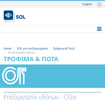
English
Skip
to
content.
|
Skip
to
navigation
Home
SOL για την βιομηχανία
Τρόφιμα & Ποτά
Επεξεργασία υδάτων
ΤΡΌΦΙΜΑ & ΠΟΤΆ
Επεξεργασία υδάτων
- Όζον