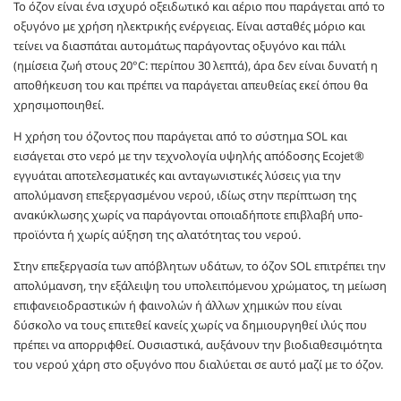
Το όζον είναι ένα ισχυρό οξειδωτικό και αέριο που παράγεται από το
οξυγόνο με χρήση ηλεκτρικής ενέργειας. Είναι ασταθές μόριο και
τείνει να διασπάται αυτομάτως παράγοντας οξυγόνο και πάλι
(ημίσεια ζωή στους 20°C: περίπου 30 λεπτά), άρα δεν είναι δυνατή η
αποθήκευση του και πρέπει να παράγεται απευθείας εκεί όπου θα
χρησιμοποιηθεί.
Η χρήση του όζοντος που παράγεται από το σύστημα SOL και
εισάγεται στο νερό με την τεχνολογία υψηλής απόδοσης Ecojet®
εγγυάται αποτελεσματικές και ανταγωνιστικές λύσεις για την
απολύμανση επεξεργασμένου νερού, ιδίως στην περίπτωση της
ανακύκλωσης χωρίς να παράγονται οποιαδήποτε επιβλαβή υπο-
προϊόντα ή χωρίς αύξηση της αλατότητας του νερού.
Στην επεξεργασία των απόβλητων υδάτων, το όζον SOL επιτρέπει την
απολύμανση, την εξάλειψη του υπολειπόμενου χρώματος, τη μείωση
επιφανειοδραστικών ή φαινολών ή άλλων χημικών που είναι
δύσκολο να τους επιτεθεί κανείς χωρίς να δημιουργηθεί ιλύς που
πρέπει να απορριφθεί. Ουσιαστικά, αυξάνουν την βιοδιαθεσιμότητα
του νερού χάρη στο οξυγόνο που διαλύεται σε αυτό μαζί με το όζον.