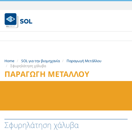
Skip
to
content.
|
Skip
to
navigation
Home
SOL για την βιομηχανία
Παραγωγή Μετάλλου
Σφυρηλάτηση χάλυβα
ΠΑΡΑΓΩΓΉ ΜΕΤΆΛΛΟΥ
Σφυρηλάτηση χάλυβα