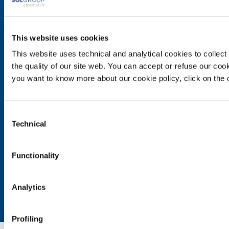
Χημεία και Φάρμακο
Πετρέλαιο και Αέριο
Ενέργεια και Περιβάλλον
This website uses cookies
Αέρια Ειδικών Εφαρμογών
This website uses technical and analytical cookies to collect 
the quality of our site web. You can accept or refuse our cooki
SOL για τη Φροντίδα Υγείας
you want to know more about our cookie policy, click on the c
Συνοπτική Εικόνα
Συστήματα διανομής ιατροτεχνολογικών προϊόντων
Υπηρεσίες
Consent
Αέρια
Technical
Selection
Προϊόντα και Υπηρεσίες
Functionality
Προϊόντα και οι υπηρεσίες μας για τη βιομηχανία
Προϊόντα και υπηρεσίες για τη φροντίδα της υγείας
Analytics
Επικοινωνία
Δουλεύοντας μαζί μας
Επιμόρφωση / κατάρτιση
Profiling