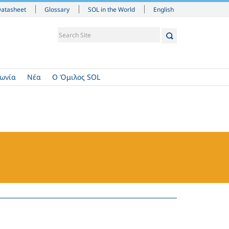
English
Datasheet
Glossary
SOL in the World
νωνία
Νέα
Ο Όμιλος SOL