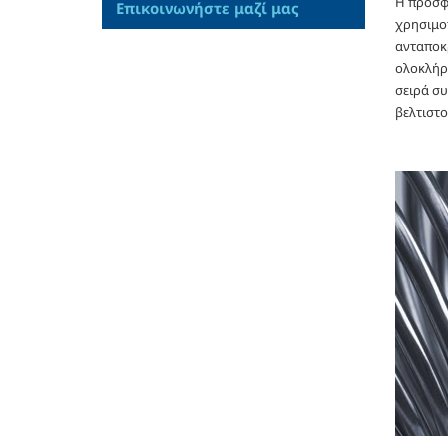
Η προσφ
Επικοινωνήστε μαζί μας
χρησιμο
ανταποκρ
ολοκλήρω
σειρά συ
βελτιστ