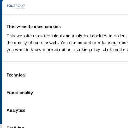
Χημεία και Φάρμακο
Πετρέλαιο και Αέριο
Ενέργεια και Περιβάλλον
Αέρια Ειδικών Εφαρμογών
This website uses cookies
This website uses technical and analytical cookies to collect 
SOL για τη Φροντίδα Υγείας
the quality of our site web. You can accept or refuse our cooki
Συνοπτική Εικόνα
you want to know more about our cookie policy, click on the c
Συστήματα διανομής ιατροτεχνολογικών προϊόντων
Υπηρεσίες
Αέρια
Consent
Technical
Selection
Προϊόντα και Υπηρεσίες
Προϊόντα και οι υπηρεσίες μας για τη βιομηχανία
Functionality
Προϊόντα και υπηρεσίες για τη φροντίδα της υγείας
Επικοινωνία
Analytics
Δουλεύοντας μαζί μας
Επιμόρφωση / κατάρτιση
Profiling