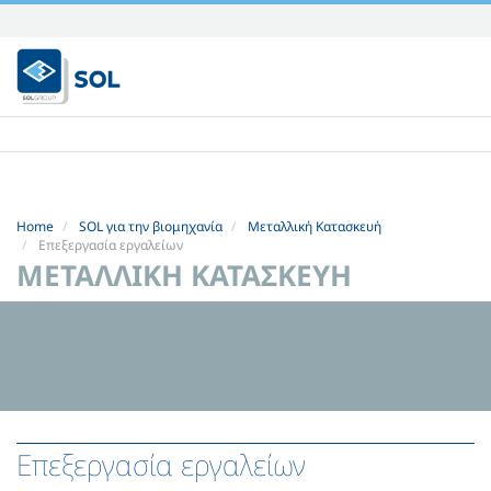
Skip
to
content.
|
Skip
to
navigation
Home
SOL για την βιομηχανία
Μεταλλική Κατασκευή
Επεξεργασία εργαλείων
ΜΕΤΑΛΛΙΚΉ ΚΑΤΑΣΚΕΥΉ
Επεξεργασία εργαλείων