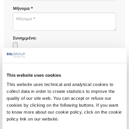
Μήνυμα *
Συνημμένο:
Επιλέξτε το λόγο:
Εμπορική Πληροφορία
This website uses cookies
Ιατρική - Επιστημονική Πληροφόρηση
This website uses technical and analytical cookies to
Αναφορά Ανεπιθύμητων Ενεργειών /
collect data in order to create statistics to improve the
Φαρμακοεπαγρύπνησης
quality of our site web. You can accept or refuse our
Δήλωση Απορρήτου:
:
cookies by clicking on the following buttons. If you want
Ο κάτωθι υπογεγραμμένος αναγνωρίζει τις
to know more about our cookie policy, click on the cookie
πληροφορίες που δίνονται στο παρόν, τις
policy link on our website.
οποίες δηλώνει ότι έχει διαβάσει στο σύνολό
τους και παρέχει άδεια για την επεξεργασία