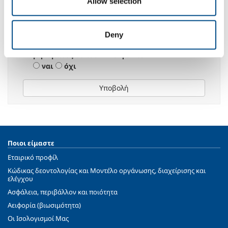
δεδομένων, για τους σκοπούς που
Allow selection
αναφέρονται στην παράγραφο 2.3 για την
αποστολή πληροφοριών και/ή διαφημιστικών
μηνυμάτων από την Εταιρεία ή άλλες εταιρείες
Deny
του Ομίλου SOL, ιδίως μέσω e-mail, φαξ,
μηνύματος τύπου MMS ή SMS.
ναι
όχι
Υποβολή
Ποιοι είμαστε
Εταιρικό προφίλ
Κώδικας δεοντολογίας και Μοντέλο οργάνωσης, διαχείρισης και
ελέγχου
Ασφάλεια, περιβάλλον και ποιότητα
Αειφορία (βιωσιμότητα)
Oι Ισολογισμοί Μας