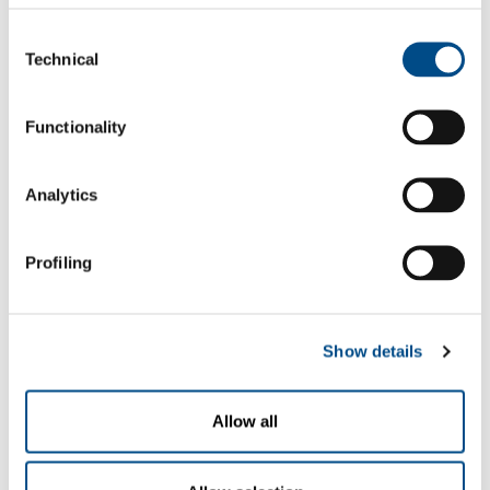
των προσωπικών δεδομένων που είναι
Consent
απαραίτητα για την πλοήγηση στον ιστότοπο.
Technical
Selection
Σημείωση: οποιαδήποτε άρνηση αυτής της
συγκεκριμένης συγκατάθεσης θα μπορούσε να
οδηγήσει στην αδυναμία της εταιρείας να
Functionality
εκτελέσει την αναφερόμενη υπηρεσία.
ναι
όχι
Analytics
Για την κοινοποίηση των δεδομένων σε
τρίτους, είτε δημόσιους φορείς είτε
ιδιωτικούς, εντός των ορίων που είναι
Profiling
κατάλληλα για την καλύτερη διαχείριση της
υπηρεσίας.
Σημείωση: η πιθανή άρνηση αυτής της
συγκεκριμένης συγκατάθεσης θα μπορούσε να
Show details
οδηγήσει στην αδυναμία της εταιρείας να
εκτελέσει την αναφερόμενη υπηρεσία.
ναι
όχι
Allow all
Για την επεξεργασία των προσωπικών μου